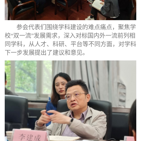
参会代表们围绕学科建设的难点痛点，聚焦学
校
“双一流”发展需求，深入对标国内外一流前列相
同
学科，
从人才
、
科研、平台等不同方面，对
学科
下一步发展提出了建议
和意见
。